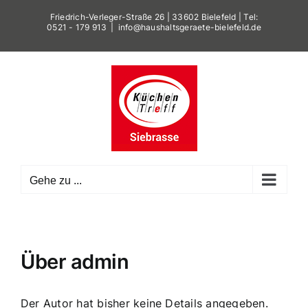
Zum
Friedrich-Verleger-Straße 26 | 33602 Bielefeld | Tel:
Inhalt
0521 - 179 913
|
info@haushaltsgeraete-bielefeld.de
springen
Gehe zu ...
Über
admin
Der Autor hat bisher keine Details angegeben.